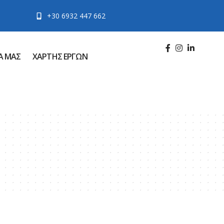
+30 6932 447 662
Α ΜΑΣ
ΧΑΡΤΗΣ ΕΡΓΩΝ