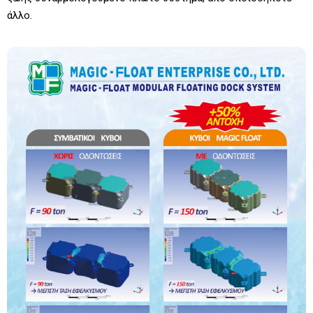
άλλο.