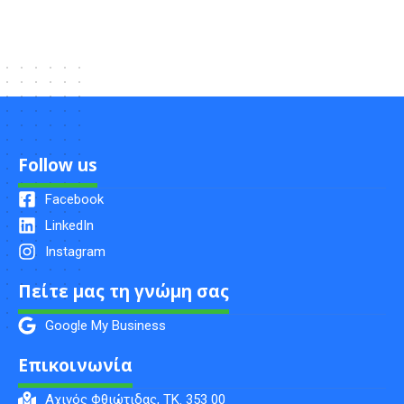
Follow us
Facebook
LinkedIn
Instagram
Πείτε μας τη γνώμη σας
Google My Business
Επικοινωνία
Αχινός Φθιώτιδας, ΤK. 353 00